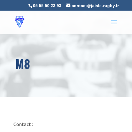
05 55 50 23 93
contact@jaisle-rugby.fr
M8
Contact :